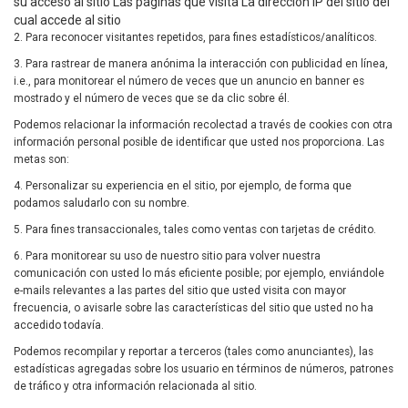
su acceso al sitio Las páginas que visita La dirección IP del sitio del
cual accede al sitio
2. Para reconocer visitantes repetidos, para fines estadísticos/analíticos.
3. Para rastrear de manera anónima la interacción con publicidad en línea,
i.e., para monitorear el número de veces que un anuncio en banner es
mostrado y el número de veces que se da clic sobre él.
Podemos relacionar la información recolectad a través de cookies con otra
información personal posible de identificar que usted nos proporciona. Las
metas son:
4. Personalizar su experiencia en el sitio, por ejemplo, de forma que
podamos saludarlo con su nombre.
5. Para fines transaccionales, tales como ventas con tarjetas de crédito.
6. Para monitorear su uso de nuestro sitio para volver nuestra
comunicación con usted lo más eficiente posible; por ejemplo, enviándole
e-mails relevantes a las partes del sitio que usted visita con mayor
frecuencia, o avisarle sobre las características del sitio que usted no ha
accedido todavía.
Podemos recompilar y reportar a terceros (tales como anunciantes), las
estadísticas agregadas sobre los usuario en términos de números, patrones
de tráfico y otra información relacionada al sitio.